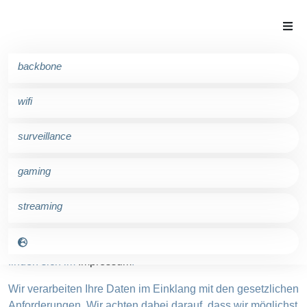
backbone
wifi
Hinweise zum Datenschutz
surveillance
gaming
streaming
Diese Webseite wird betrieben von der MP Next GmbH,
vertreten durch ihren Geschäftsführer Andreas Krischer.
Weitere Informationen und Kontaktdaten zur Betreiberin
finden sich im
Impressum
.
Wir verarbeiten Ihre Daten im Einklang mit den gesetzlichen
Anforderungen. Wir achten dabei darauf, dass wir möglichst